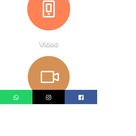
Video
Performance
date and time