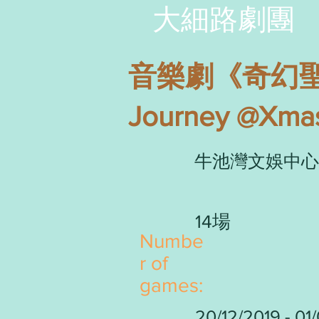
大細路劇團
音樂劇《奇幻聖誕之
Journey @Xma
牛池灣文娛中心
14場
Numbe
r of
games:
20/12/2019 - 01