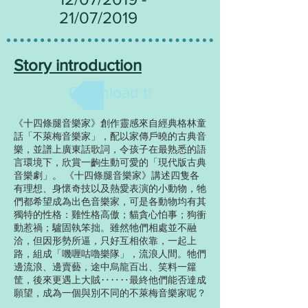
21/07/2019
Story introduction
Download the brochure
《十四條腿音樂家》創作靈感來自經典格林童
話「不萊梅音樂家」，配以家傳戶曉的古典音
樂，並譜上廣東話歌詞，令孩子在最熟悉的語
言環境下，欣賞一齣生動可愛的「現代版古典
音樂劇」。 《十四條腿音樂家》講述四隻各
有理想、身懷奇技以及熱愛表演的小動物，牠
們都希望成為出色音樂家，可是各動物均有其
獨特的性格：雞性格高傲；貓貪心怕事；狗衝
動惹禍；驢固執笨拙。雖然牠們相處並不融
洽，但因形勢所逼，只好互相依靠，一起上
路，組成「嘰喱咕嚕樂隊」，流浪人間。牠們
邊流浪、邊賣藝，途中烏龍百出、笑料一籮
筐，後來更遇上大賊‥‥‥最終他們能否達成
願望，成為一個與別不同的不萊梅音樂家呢？