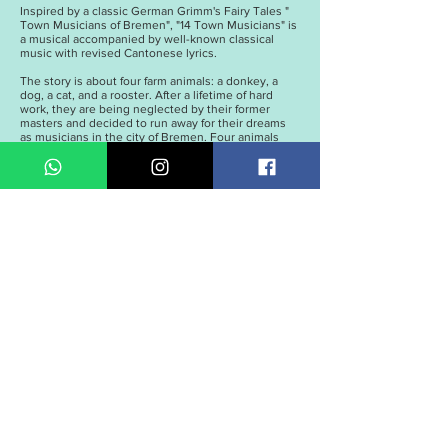
Inspired by a classic German Grimm's Fairy Tales "
Town Musicians of Bremen", "14 Town Musicians" is
a musical accompanied by well-known classical
music with revised Cantonese lyrics.
The story is about four farm animals: a donkey, a
dog, a cat, and a rooster. After a lifetime of hard
work, they are being neglected by their former
masters and decided to run away for their dreams
as musicians in the city of Bremen. Four animals
have very different personalities. Donkey is
stubborn and clumsy; Dog has an impulsive
behavior; Cat is greedy and constantly stressed
whereas rooster is very arrogant. Will they be able
to get along and achieve their goal as musicians?
Performance date
2019年7月12日 (五) 晚上7:45
2019年7月13日 (六) 中午2:15、中午5:15、
晚上7:45
2019年7月14日 (日) 上午11:15、中午2:15、
中午5:15
2019年7月19日 (五) 晚上7:45
2019年7月20日 (六) 中午2:15、中午5:15、
晚上7:45