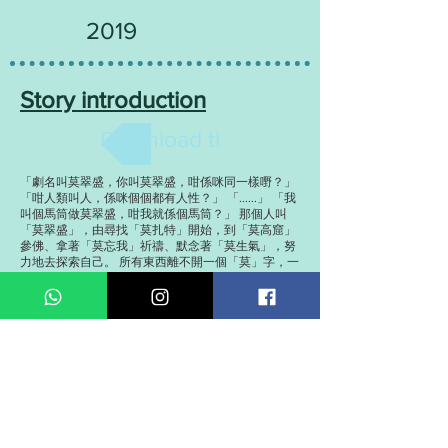
2019
Story introduction
Download the brochure
「劇名叫莫翠盛，你叫莫翠盛，咁係咪同一樣嘢？」
「咁人類叫人，係咪個個都有人性？」 「......」 「我
叫個馬筒做莫翠盛，咁我就係個馬筒？」 那個人叫
「莫翠盛」，由尋找「莫扎特」開始，到「莫高窟」
參佛、拿著「莫忘我」祈禱、默念著「莫生氣」，努
力地去探索自己。 所有東西離不開一個「莫」字，一
切的根源出在家傳的姓氏，似是一出世就被困縛，唯
有放手，放開所謂的「名字」才見到生命的真相。
Is our name a hiddren trap to who we are? This
story will bring you through the exploration of family
name.
Performance date
2019年3月26日(二) 晚上8時正