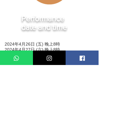
Performance
date and time
2024年4月26日 (五) 晚上8時
2024年4月27日 (六) 晚上8時
2024年4月28日 (日) 晚上8時
April -31, 2025 (Tue & Thu) 8pm
Production Team
編劇：鄭廸琪
導演：羅松堅
演員：吳鳳鳴、陸鵬羽、盧慧琳、何旻蔚* 、何婥殷、李曉
琳、冼傲源
舞台監督：賴威成^