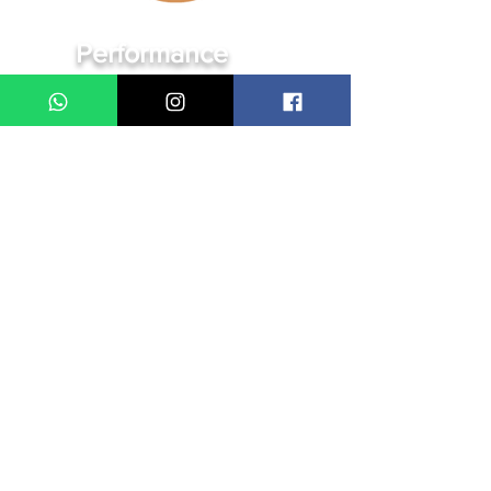
Performance
date and time
Production Team
藝術總監：林英傑
編劇：王敏豪
導演：盧卓安
監製：李惜英
兒童文學系列顧問：蔡淑玲
演員：張嘉琳、李凱欣、陸鵬羽、翟紫筠、曾永舜、陳倩瑜