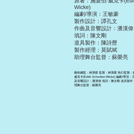
原著：施愛伯‧威克卡(Edith 
Wicke)
編劇/導演：王敏豪
製作設計：譚孔文
作曲及音響設計：潘漢偉
填詞：陳文剛
道具製作：陳詩歷
製作經理：莫賦斌
助理舞台監督：蘇榮亮
藝術總監：林英傑 監製：林英傑 執行監製：
威克卡(Edith Scheriber-Wicke) 編劇
及音響設計：潘漢偉 填詞：陳文剛 道具製作
理舞台監督：蘇榮亮