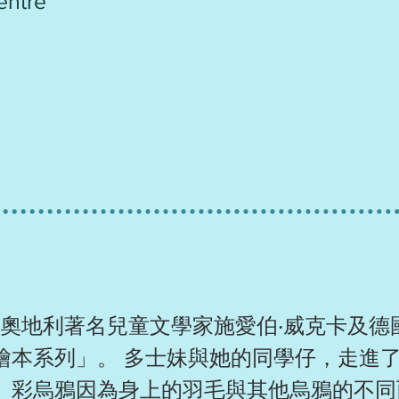
entre
自奧地利著名兒童文學家施愛伯‧威克卡及德國
繪本系列」。 多士妹與她的同學仔，走進
。彩烏鴉因為身上的羽毛與其他烏鴉的不同