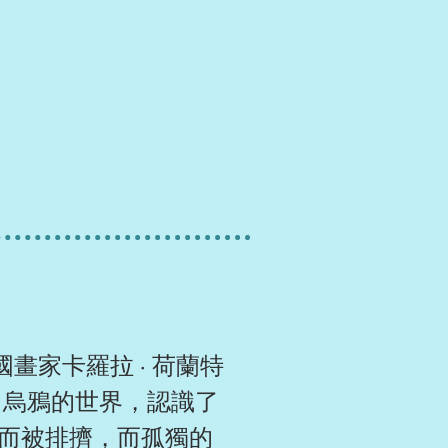
畫家卡羅拉 · 荷蘭特
了烏鴉的世界，認識了
而被排擠，而孤獨的