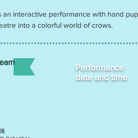
is an interactive performance with hand p
atre into a colorful world of crows.
Team
Performance
date and time
儀