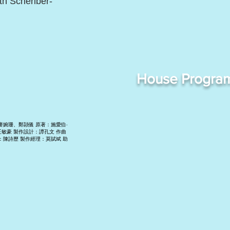
Scheriber-
House Progra
麥婉珊、鄭頴儀 原著：施愛伯‧
/導演：王敏豪 製作設計：譚孔文 作曲
：陳詩歷 製作經理：莫賦斌 助