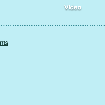
Video
nts