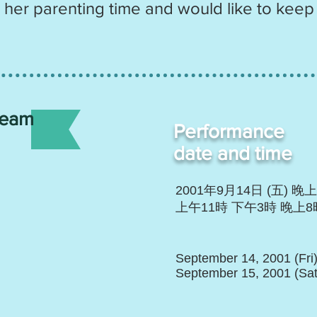
 her parenting time and would like to keep
Team
Performance
date and time
2001年9月14日 (五) 晚上
上午11時 下午3時 晚上8
September 14, 2001 (Fri
September 15, 2001 (Sat