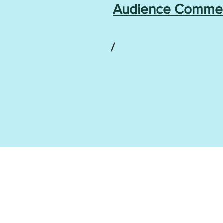
Audience Comme
/
Copyright © 2021 Jumbo Kids Co. Ltd.
Personal Data Privacy Poli