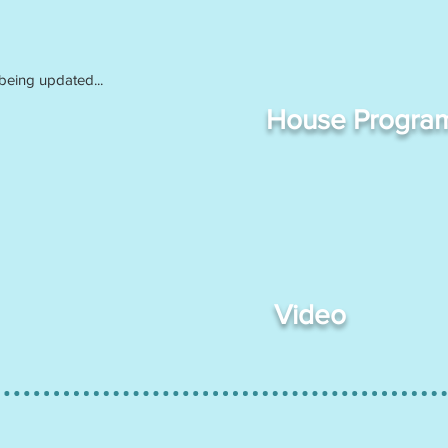
 being updated...
House Progra
Video