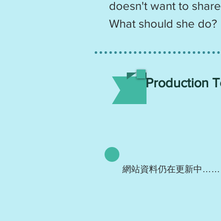
doesn't want to share
What should she do?
Production 
網站資料仍在更新中……