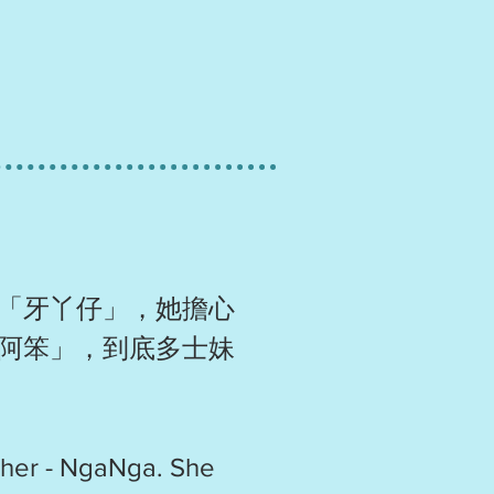
「牙丫仔」，她擔心
阿笨」，到底多士妹
other - NgaNga. She