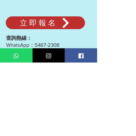
立即報名
查詢熱線：
WhatsApp：5467-2308
電話：2146-9466
快來與孩子共享一場充滿笑聲與感動
的親子時光！
*本節目不設劃位，每票只限一人進
場。
*幼童不論年齡亦須憑票入場（入