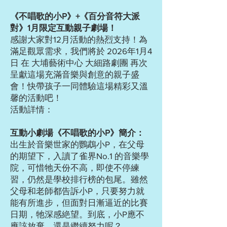
《不唱歌的小P》+《百分音符大派
對》1月限定互動親子劇場！
感謝大家對12月活動的熱烈支持！為
滿足觀眾需求，我們將於 2026年1月4
日 在 大埔藝術中心 大細路劇團 再次
呈獻這場充滿音樂與創意的親子盛
會！快帶孩子一同體驗這場精彩又溫
馨的活動吧！
活動詳情：
互動小劇場《不唱歌的小P》簡介：
出生於音樂世家的鸚鵡小P，在父母
的期望下，入讀了雀界No.1 的音樂學
院，可惜牠天份不高，即使不停練
習，仍然是學校排行榜的包尾。雖然
父母和老師都告訴小P，只要努力就
能有所進步，但面對日漸逼近的比賽
日期，牠深感絶望。到底，小P應不
應該放棄，還是繼續努力呢？