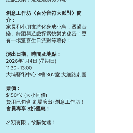
創意工作坊《百分音符大派對》簡
介
：
家長和小朋友將化身成小鳥，透過音
樂、舞蹈與遊戲探索快樂的秘密！更
有一場驚喜生日派對等著你！
演出日期、時間及地點：
2026年1月4日 (星期日)
11:30 - 13:00
大埔藝術中心 3樓 302室 大細路劇團
票價：
$150/位 (大小同價)
費用已包含 劇場演出+創意工作坊！
會員專享 8折優惠！
名額有限，欲購從速！