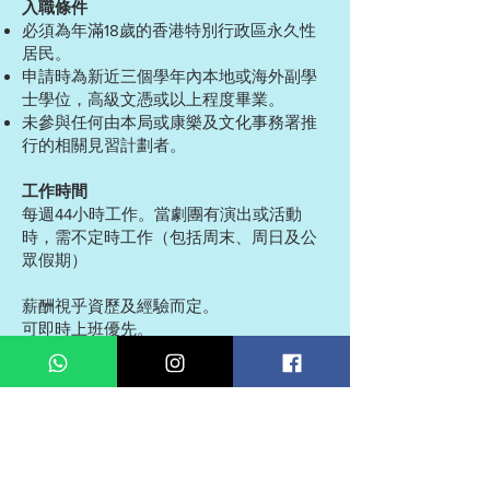
入職條件
必須為年滿18歲的香港特別行政區永久性
居民。
申請時為新近三個學年內本地或海外副學
士學位，高級文憑或以上程度畢業。
未參與任何由本局或康樂及文化事務署推
行的相關見習計劃者。
工作時間
每週44小時工作。當劇團有演出或活動
時，需不定時工作（包括周末、周日及公
眾假期）
薪酬視乎資歷及經驗而定。
可即時上班優先。
應徵者請將個人履歷及要求待遇電郵至
jumbokids2019@gmail.com
，請註明「應
徵見習舞台監督」。應徵者在截止日期後
一個月內未收到回覆，即其申請不獲考
慮。申請截止日期為2024年11月16日。